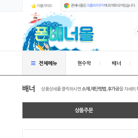
폰배너몰은
크롬브라우저
에 최적화 되어있습니다.
이용가이드
전체메뉴
현수막
배너
배너
상품상세를 클릭하시면
소재,재단방법,후가공
을 자세히 
상품주문