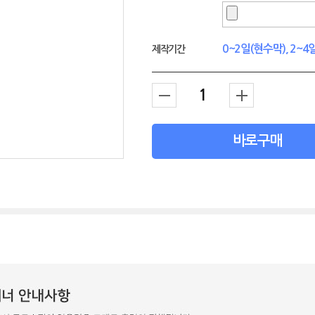
0~2일(현수막), 2~
제작기간
바로구매