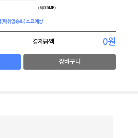
(최대5MB)
4일(매쉬열승화) 소요예상
결제금액
장바구니