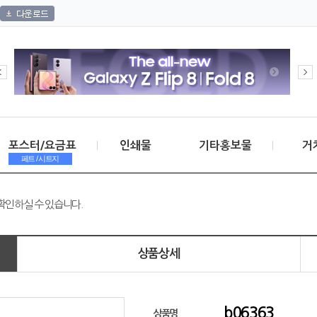
포스터/요금표
인쇄물
기타홍보물
거
페트 / 시트지
확인하실 수 있습니다.
상품상세
b06363
상품명