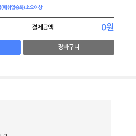
4일(매쉬열승화) 소요예상
결제금액
장바구니