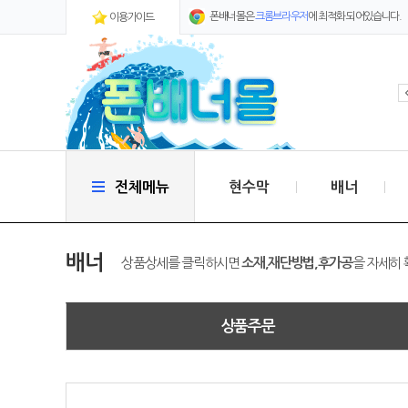
폰배너몰은
크롬브라우저
에 최적화 되어있습니다.
이용가이드
전체메뉴
현수막
배너
배너
상품상세를 클릭하시면
소재,재단방법,후가공
을 자세히 
상품주문