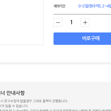
0~2일(현수막), 2~
제작기간
바로구매