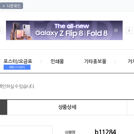
포스터/요금표
인쇄물
기타홍보물
거
페트 / 시트지
확인하실 수 있습니다.
상품상세
b11284
상품명