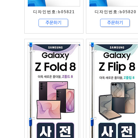
디자인번호:b05821
디자인번호:b05820