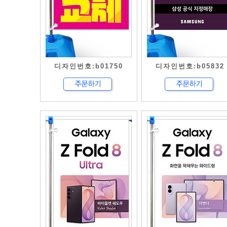
디자인번호:b01750
디자인번호:b05832