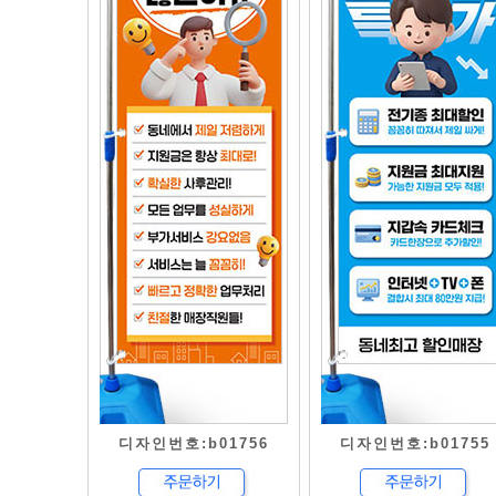
디자인번호:b01756
디자인번호:b01755