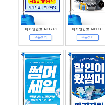
디자인번호:b01749
디자인번호:b01748