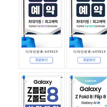
디자인번호:b05815
디자인번호:b05814