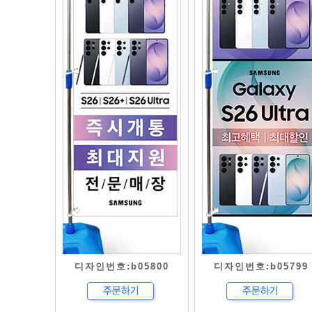
디자인번호:b05800
디자인번호:b05799