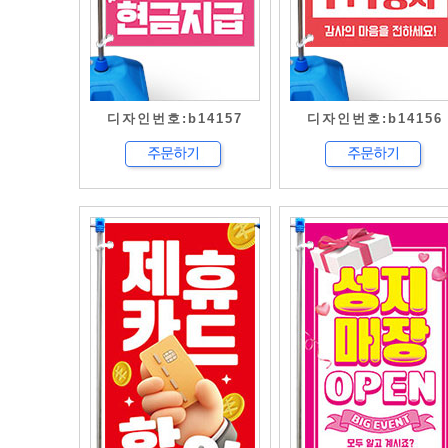
디자인번호:b14157
디자인번호:b14156