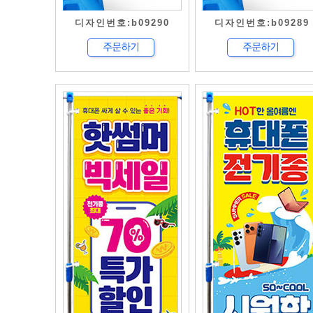
디자인번호:b09290
디자인번호:b09289