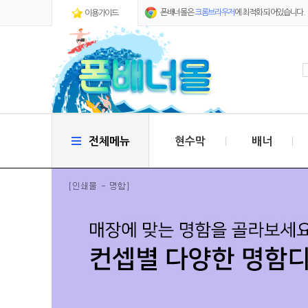
폰배너몰은
크롬브라우저
에 최적화 되어있습니다.
이용가이드
전체메뉴
현수막
배너