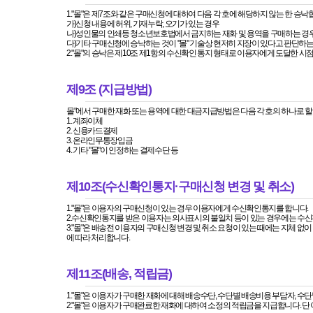
1."몰"은 제7조와 같은 구매신청에 대하여 다음 각 호에 해당하지 않는 한 승낙
가)신청 내용에 허위, 기재누락, 오기가 있는 경우
나)성인물의 인쇄등 청소년보호법에서 금지하는 재화 및 용역을 구매하는 경
다)기타 구매신청에 승낙하는 것이 "몰" 기술상 현저히 지장이 있다고 판단하는
2."몰"의 승낙은 제10조 제1항의 수신확인 통지 형태로 이용자에게 도달한 시
제9조 (지급방법)
몰"에서 구매한 재화 또는 용역에 대한 대금지급방법은 다음 각 호의 하나로 할
1. 계좌이체
2. 신용카드결제
3. 온라인무통장입금
4. 기타 "몰"이 인정하는 결제수단 등
제10조(수신확인통지·구매신청 변경 및 취소)
1."몰"은 이용자의 구매신청이 있는 경우 이용자에게 수신확인통지를 합니다.
2.수신확인통지를 받은 이용자는 의사표시의 불일치 등이 있는 경우에는 수신확
3."몰"은 배송전 이용자의 구매신청 변경 및 취소 요청이 있는 때에는 지체 없이
에 따라 처리합니다.
제11조(배송, 적립금)
1."몰"은 이용자가 구매한 재화에 대해 배송수단, 수단별 배송비용 부담자, 
2."몰"은 이용자가 구매완료한 재화에 대하여 소정의 적립금을 지급합니다. 단