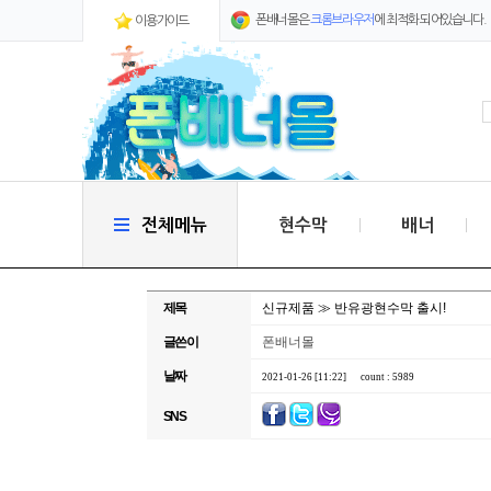
폰배너몰은
크롬브라우저
에 최적화 되어있습니다.
이용가이드
전체메뉴
현수막
배너
제목
신규제품 ≫ 반유광현수막 출시!
글쓴이
폰배너몰
날짜
2021-01-26 [11:22]
count : 5989
SNS